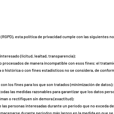
RGPD), esta política de privacidad cumple con las siguientes n
interesado (licitud, lealtad, transparencia);
y no procesados de manera incompatible con esos fines; el tratami
a o histórica o con fines estadísticos no se considera, de confor
 con los fines para los que son tratados (minimización de datos);
 todas las medidas razonables para garantizar que los datos per
iman o rectifiquen sin demora (exactitud);
de las personas interesadas durante un período que no exceda del
 almacenarse durante períodos más largos en la medida en que s