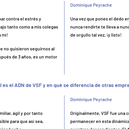
Dominique Peyrache
ar contra el estrés y
Una vez que pones el dedo en
bajo tanto como a mis colegas
nunca rendirte te lleva a nu
a mí!
de orgullo tal vez, ¡y listo!
e no quisieron seguirnos al
spués de 3 años, es un motor
l es el ADN de VSF y en qué se diferencia de otras empr
Dominique Peyrache
liar, ágil y por tanto
Originalmente, VSF fue una cr
ible para que así sea,
permanecer en esta dinámica p